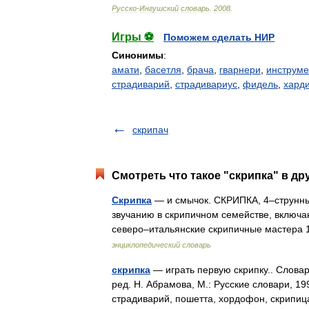
Русско
-
Ингушский
словарь
.
2008
.
Игры ⚽
Поможем сделать НИР
Синонимы
:
амати
,
басетля
,
брача
,
гварнери
,
инструме
страдиварий
,
страдивариус
,
фидель
,
хард
скрипач
Смотреть что такое "скрипка" в др
Скрипка
— и смычок. СКРИПКА, 4–струнны
звучанию в скрипичном семействе, включа
северо–итальянские скрипичные мастера
энциклопедический словарь
скрипка
— играть первую скрипку.. Слова
ред. Н. Абрамова, М.: Русские словари, 19
страдиварий, пошетта, хордофон, скрип