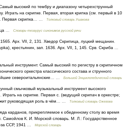
. Самый высокий по тембру и диапазону четырехструнный
. Играть на скрипке. Первая, вторая крипка (см. первый в 10
ать. Первая скрипка… …
Толковый словарь Ушакова
пица …
Словарь-тезаурус синонимов русской речи
565. Арх. VII, 2, 131. Хведор Скрипица, луцкий мещанин.
ypka), крестьянин, зап. 1636. Арх. VII, 1, 145. Срв. Скриба …
льный инструмент. Самый высокий по регистру в скрипичном
онического оркестра классического состава и струнного
упнейшие североитальянские… …
Большой Энциклопедический словарь
унный смычковый музыкальный инструмент высокого
. Играть на скрипке. Первая с. (ведущий скрипач в оркестре;
длежит руководящая роль в чём… …
Толковый словарь Ожегова
яда карданов, прикрепляемое к обеденному столу во время
й. Самойлов К. И. Морской словарь. М. Л.: Государственное
юза ССР, 1941 …
Морской словарь