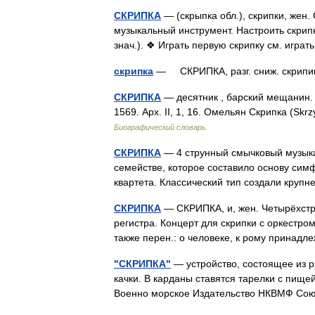
СКРИПКА
— (скрыпка обл.), скрипки, жен
музыкальный инструмент. Настроить скрипку
знач.). ❖ Играть первую скрипку см. игр
скрипка
— СКРИПКА, разг. сниж. скри
СКРИПКА
— десятник , барский мещанин. 1
1569. Арх. II, 1, 16. Омельян Скрипка (Skrz
Биографический словарь
СКРИПКА
— 4 струнный смычковый музыка
семействе, которое составило основу симф
квартета. Классический тип создали кр
СКРИПКА
— СКРИПКА, и, жен. Четырёхстр
регистра. Концерт для скрипки с оркестром
также перен.: о человеке, к рому прина
"СКРИПКА"
— устройство, состоящее из р
качки. В карданы ставятся тарелки с пище
Военно морское Издательство НКВМФ Со