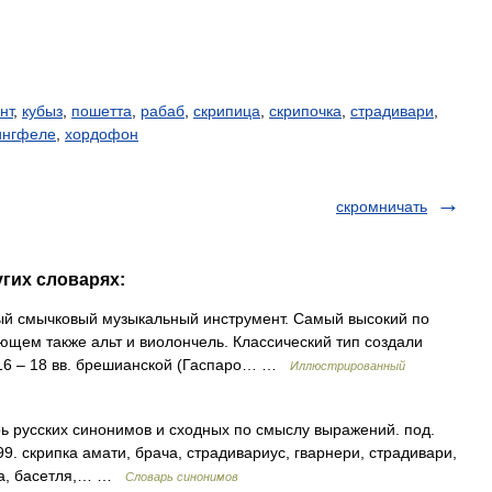
нт
,
кубыз
,
пошетта
,
рабаб
,
скрипица
,
скрипочка
,
страдивари
,
ингфеле
,
хордофон
скромничать
угих словарях:
й смычковый музыкальный инструмент. Самый высокий по
ющем также альт и виолончель. Классический тип создали
 16 – 18 вв. брешианской (Гаспаро… …
Иллюстрированный
рь русских синонимов и сходных по смыслу выражений. под.
99. скрипка амати, брача, страдивариус, гварнери, страдивари,
ица, басетля,… …
Словарь синонимов