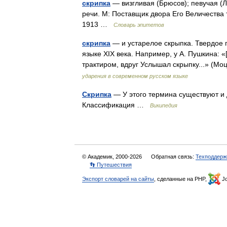
скрипка
— визгливая (Брюсов); певучая (Л
речи. М: Поставщик двора Его Величества 
1913 …
Словарь эпитетов
скрипка
— и устарелое скрыпка. Твердое 
языке XIX века. Например, у А. Пушкина: «
трактиром, вдруг Услышал скрыпку...» (М
ударения в современном русском языке
Скрипка
— У этого термина существуют и 
Классификация …
Википедия
© Академик, 2000-2026
Обратная связь:
Техподдерж
👣 Путешествия
Экспорт словарей на сайты
, сделанные на PHP,
Jo