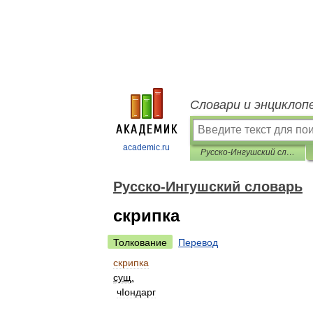
Словари и энциклоп
academic.ru
Русско-Ингушский словарь
Русско-Ингушский словарь
скрипка
Толкование
Перевод
скрипка
сущ
.
чIондарг