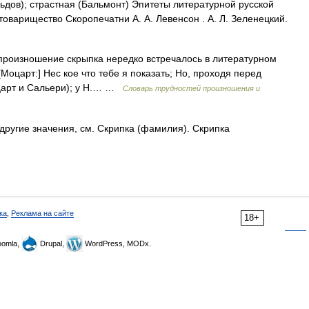
ьдов); страстная (Бальмонт) Эпитеты литературной русской
товарищество Скоропечатни А. А. Левенсон . А. Л. Зеленецкий.
произношение скрыпка нередко встречалось в литературном
[Моцарт:] Нес кое что тебе я показать; Но, проходя перед
оцарт и Сальери); у Н.… …
Словарь трудностей произношения и
другие значения, см. Скрипка (фамилия). Скрипка
ка
,
Реклама на сайте
18+
omla,
Drupal,
WordPress, MODx.